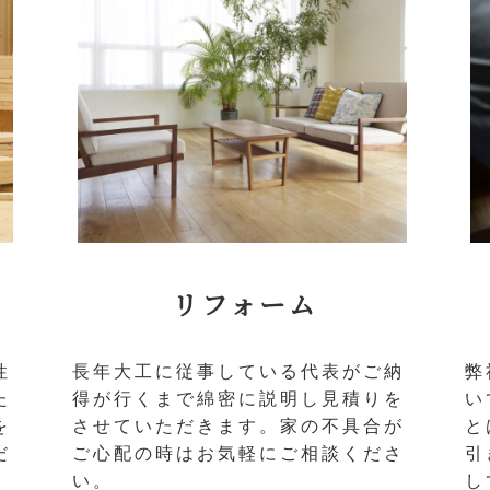
リフォーム
性
長年大工に従事している代表がご納
弊
た
得が行くまで綿密に説明し見積りを
い
を
させていただきます。家の不具合が
と
だ
ご心配の時はお気軽にご相談くださ
引
い。
し